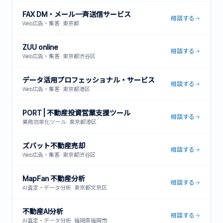
FAX DM・メール一斉送信サービス
相談する
Web広告・集客
·
東京都
ZUU online
相談する
Web広告・集客
·
東京都渋谷区
データ活用プロフェッショナル・サービス
相談する
Web広告・集客
·
東京都港区
PORT | 不動産投資営業支援ツール
相談する
業務効率化ツール
·
東京都港区
ズバット不動産売却
相談する
Web広告・集客
·
東京都渋谷区
MapFan 不動産分析
相談する
AI査定・データ分析
·
東京都文京区
不動産AI分析
相談する
AI査定・データ分析
·
福岡県福岡市