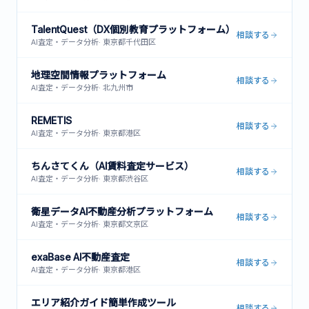
TalentQuest（DX個別教育プラットフォーム）
相談する
AI査定・データ分析
·
東京都千代田区
地理空間情報プラットフォーム
相談する
AI査定・データ分析
·
北九州市
REMETIS
相談する
AI査定・データ分析
·
東京都港区
ちんさてくん（AI賃料査定サービス）
相談する
AI査定・データ分析
·
東京都渋谷区
衛星データAI不動産分析プラットフォーム
相談する
AI査定・データ分析
·
東京都文京区
exaBase AI不動産査定
相談する
AI査定・データ分析
·
東京都港区
エリア紹介ガイド簡単作成ツール
相談する