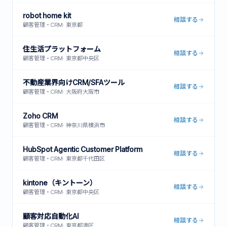
robot home kit
相談する
顧客管理・CRM
·
東京都
住生活プラットフォーム
相談する
顧客管理・CRM
·
東京都中央区
不動産業界向けCRM/SFAツール
相談する
顧客管理・CRM
·
大阪府大阪市
Zoho CRM
相談する
顧客管理・CRM
·
神奈川県横浜市
HubSpot Agentic Customer Platform
相談する
顧客管理・CRM
·
東京都千代田区
kintone（キントーン）
相談する
顧客管理・CRM
·
東京都中央区
顧客対応自動化AI
相談する
顧客管理・CRM
·
東京都港区