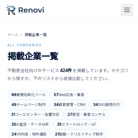
ホーム
/
掲載企業一覧
ALL COMPANIES
掲載企業一覧
不動産会社向けのサービス
424
件
を掲載しています。カテゴリ
から探すか、下のリストから直接比較してください。
86
業務効率化ツール
57
Web広告・集客
49
ホームページ制作
34
顧客管理・CRM
34
SNS運用代行
31
コールセンター・反響対応
27
経営・集客コンサル
25
AI査定・データ分析
25
スマートロック・IoT
24
VR内見・物件撮影
21
動画・クリエイティブ制作