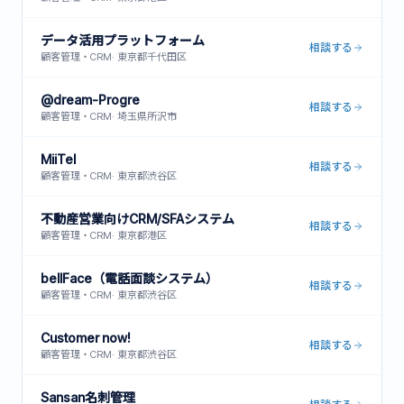
データ活用プラットフォーム
相談する
顧客管理・CRM
·
東京都千代田区
@dream-Progre
相談する
顧客管理・CRM
·
埼玉県所沢市
MiiTel
相談する
顧客管理・CRM
·
東京都渋谷区
不動産営業向けCRM/SFAシステム
相談する
顧客管理・CRM
·
東京都港区
bellFace（電話面談システム）
相談する
顧客管理・CRM
·
東京都渋谷区
Customer now!
相談する
顧客管理・CRM
·
東京都渋谷区
Sansan名刺管理