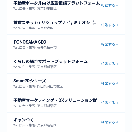
不動産ポータル向け広告配信プラットフォーム
相談する
Web広告・集客
·
東京都墨田区
賃貸スモッカ / リショップナビ / ミナオシ（他複数メディア運営）
相談する
Web広告・集客
·
東京都港区
TONOSAMA SEO
相談する
Web広告・集客
·
福井県福井市
くらしの総合サポートプラットフォーム
相談する
Web広告・集客
·
東京都新宿区
SmartPRシリーズ
相談する
Web広告・集客
·
岡山県岡山市北区
不動産マーケティング・DXソリューション群
相談する
Web広告・集客
·
東京都新宿区
キャンつく
相談する
Web広告・集客
·
東京都新宿区