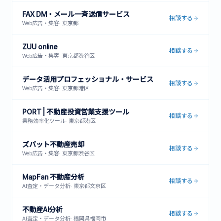
FAX DM・メール一斉送信サービス
相談する
Web広告・集客
·
東京都
ZUU online
相談する
Web広告・集客
·
東京都渋谷区
データ活用プロフェッショナル・サービス
相談する
Web広告・集客
·
東京都港区
PORT | 不動産投資営業支援ツール
相談する
業務効率化ツール
·
東京都港区
ズバット不動産売却
相談する
Web広告・集客
·
東京都渋谷区
MapFan 不動産分析
相談する
AI査定・データ分析
·
東京都文京区
不動産AI分析
相談する
AI査定・データ分析
·
福岡県福岡市