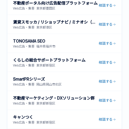
不動産ポータル向け広告配信プラットフォーム
相談する
Web広告・集客
·
東京都墨田区
賃貸スモッカ / リショップナビ / ミナオシ（他複数メディア運営）
相談する
Web広告・集客
·
東京都港区
TONOSAMA SEO
相談する
Web広告・集客
·
福井県福井市
くらしの総合サポートプラットフォーム
相談する
Web広告・集客
·
東京都新宿区
SmartPRシリーズ
相談する
Web広告・集客
·
岡山県岡山市北区
不動産マーケティング・DXソリューション群
相談する
Web広告・集客
·
東京都新宿区
キャンつく
相談する
Web広告・集客
·
東京都新宿区