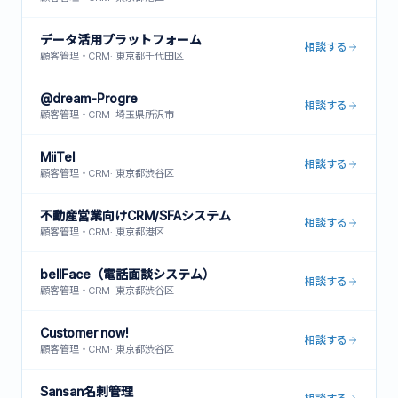
データ活用プラットフォーム
相談する
顧客管理・CRM
·
東京都千代田区
@dream-Progre
相談する
顧客管理・CRM
·
埼玉県所沢市
MiiTel
相談する
顧客管理・CRM
·
東京都渋谷区
不動産営業向けCRM/SFAシステム
相談する
顧客管理・CRM
·
東京都港区
bellFace（電話面談システム）
相談する
顧客管理・CRM
·
東京都渋谷区
Customer now!
相談する
顧客管理・CRM
·
東京都渋谷区
Sansan名刺管理