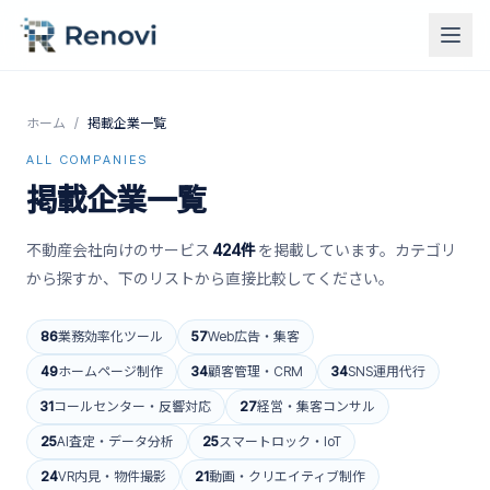
ホーム
/
掲載企業一覧
ALL COMPANIES
掲載企業一覧
不動産会社向けのサービス
424
件
を掲載しています。カテゴリ
から探すか、下のリストから直接比較してください。
86
業務効率化ツール
57
Web広告・集客
49
ホームページ制作
34
顧客管理・CRM
34
SNS運用代行
31
コールセンター・反響対応
27
経営・集客コンサル
25
AI査定・データ分析
25
スマートロック・IoT
24
VR内見・物件撮影
21
動画・クリエイティブ制作