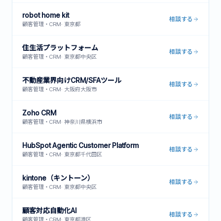
robot home kit
相談する
顧客管理・CRM
·
東京都
住生活プラットフォーム
相談する
顧客管理・CRM
·
東京都中央区
不動産業界向けCRM/SFAツール
相談する
顧客管理・CRM
·
大阪府大阪市
Zoho CRM
相談する
顧客管理・CRM
·
神奈川県横浜市
HubSpot Agentic Customer Platform
相談する
顧客管理・CRM
·
東京都千代田区
kintone（キントーン）
相談する
顧客管理・CRM
·
東京都中央区
顧客対応自動化AI
相談する
顧客管理・CRM
·
東京都港区