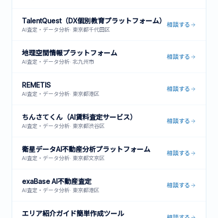
TalentQuest（DX個別教育プラットフォーム）
相談する
AI査定・データ分析
·
東京都千代田区
地理空間情報プラットフォーム
相談する
AI査定・データ分析
·
北九州市
REMETIS
相談する
AI査定・データ分析
·
東京都港区
ちんさてくん（AI賃料査定サービス）
相談する
AI査定・データ分析
·
東京都渋谷区
衛星データAI不動産分析プラットフォーム
相談する
AI査定・データ分析
·
東京都文京区
exaBase AI不動産査定
相談する
AI査定・データ分析
·
東京都港区
エリア紹介ガイド簡単作成ツール
相談する