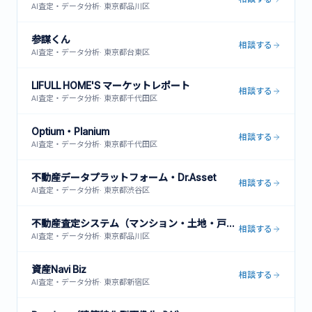
AI査定・データ分析
·
東京都品川区
参謀くん
相談する
AI査定・データ分析
·
東京都台東区
LIFULL HOME'S マーケットレポート
相談する
AI査定・データ分析
·
東京都千代田区
Optium・Planium
相談する
AI査定・データ分析
·
東京都千代田区
不動産データプラットフォーム・Dr.Asset
相談する
AI査定・データ分析
·
東京都渋谷区
不動産査定システム（マンション・土地・戸建対応）
相談する
AI査定・データ分析
·
東京都品川区
資産Navi Biz
相談する
AI査定・データ分析
·
東京都新宿区