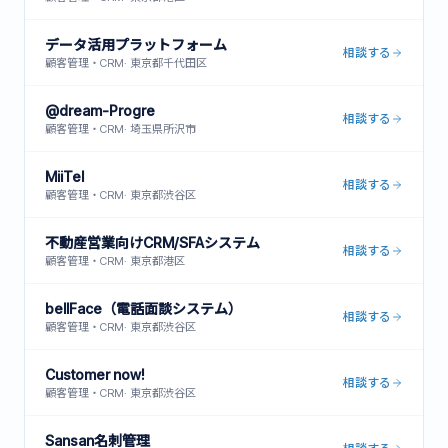
データ活用プラットフォーム
相談する
顧客管理・CRM
·
東京都千代田区
@dream-Progre
相談する
顧客管理・CRM
·
埼玉県所沢市
MiiTel
相談する
顧客管理・CRM
·
東京都渋谷区
不動産営業向けCRM/SFAシステム
相談する
顧客管理・CRM
·
東京都港区
bellFace（電話面談システム）
相談する
顧客管理・CRM
·
東京都渋谷区
Customer now!
相談する
顧客管理・CRM
·
東京都渋谷区
Sansan名刺管理