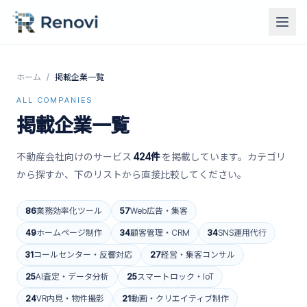
ホーム
/
掲載企業一覧
ALL COMPANIES
掲載企業一覧
不動産会社向けのサービス
424
件
を掲載しています。カテゴリ
から探すか、下のリストから直接比較してください。
86
業務効率化ツール
57
Web広告・集客
49
ホームページ制作
34
顧客管理・CRM
34
SNS運用代行
31
コールセンター・反響対応
27
経営・集客コンサル
25
AI査定・データ分析
25
スマートロック・IoT
24
VR内見・物件撮影
21
動画・クリエイティブ制作