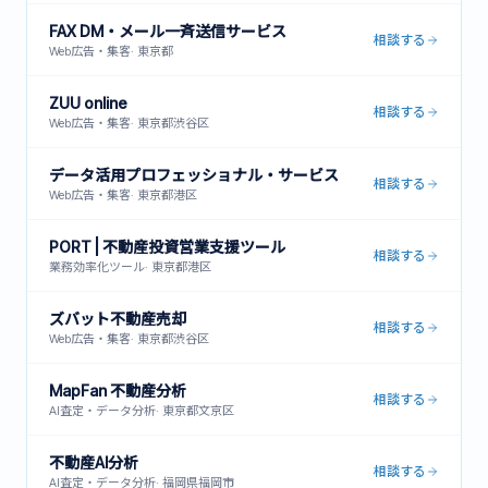
FAX DM・メール一斉送信サービス
相談する
Web広告・集客
·
東京都
ZUU online
相談する
Web広告・集客
·
東京都渋谷区
データ活用プロフェッショナル・サービス
相談する
Web広告・集客
·
東京都港区
PORT | 不動産投資営業支援ツール
相談する
業務効率化ツール
·
東京都港区
ズバット不動産売却
相談する
Web広告・集客
·
東京都渋谷区
MapFan 不動産分析
相談する
AI査定・データ分析
·
東京都文京区
不動産AI分析
相談する
AI査定・データ分析
·
福岡県福岡市