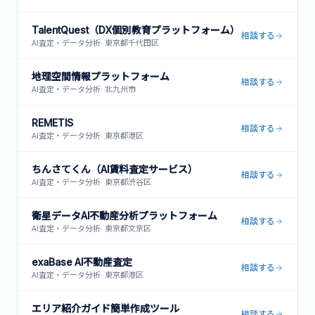
TalentQuest（DX個別教育プラットフォーム）
相談する
AI査定・データ分析
·
東京都千代田区
地理空間情報プラットフォーム
相談する
AI査定・データ分析
·
北九州市
REMETIS
相談する
AI査定・データ分析
·
東京都港区
ちんさてくん（AI賃料査定サービス）
相談する
AI査定・データ分析
·
東京都渋谷区
衛星データAI不動産分析プラットフォーム
相談する
AI査定・データ分析
·
東京都文京区
exaBase AI不動産査定
相談する
AI査定・データ分析
·
東京都港区
エリア紹介ガイド簡単作成ツール
相談する