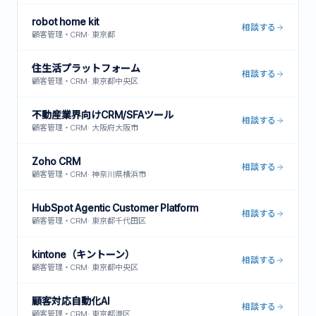
robot home kit
相談する
顧客管理・CRM
·
東京都
住生活プラットフォーム
相談する
顧客管理・CRM
·
東京都中央区
不動産業界向けCRM/SFAツール
相談する
顧客管理・CRM
·
大阪府大阪市
Zoho CRM
相談する
顧客管理・CRM
·
神奈川県横浜市
HubSpot Agentic Customer Platform
相談する
顧客管理・CRM
·
東京都千代田区
kintone（キントーン）
相談する
顧客管理・CRM
·
東京都中央区
顧客対応自動化AI
相談する
顧客管理・CRM
·
東京都港区