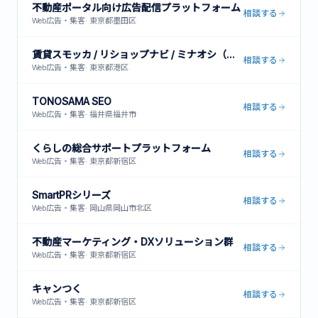
不動産ポータル向け広告配信プラットフォーム
相談する
Web広告・集客
·
東京都墨田区
賃貸スモッカ / リショップナビ / ミナオシ（他複数メディア運営）
相談する
Web広告・集客
·
東京都港区
TONOSAMA SEO
相談する
Web広告・集客
·
福井県福井市
くらしの総合サポートプラットフォーム
相談する
Web広告・集客
·
東京都新宿区
SmartPRシリーズ
相談する
Web広告・集客
·
岡山県岡山市北区
不動産マーケティング・DXソリューション群
相談する
Web広告・集客
·
東京都新宿区
キャンつく
相談する
Web広告・集客
·
東京都新宿区