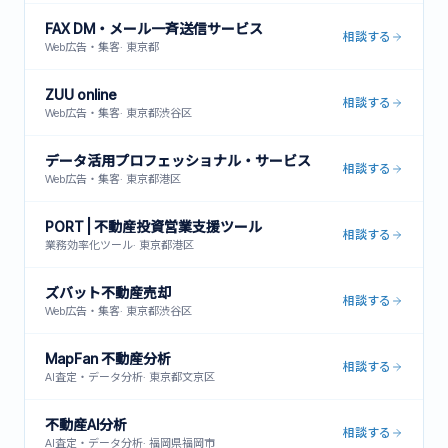
FAX DM・メール一斉送信サービス
相談する
Web広告・集客
·
東京都
ZUU online
相談する
Web広告・集客
·
東京都渋谷区
データ活用プロフェッショナル・サービス
相談する
Web広告・集客
·
東京都港区
PORT | 不動産投資営業支援ツール
相談する
業務効率化ツール
·
東京都港区
ズバット不動産売却
相談する
Web広告・集客
·
東京都渋谷区
MapFan 不動産分析
相談する
AI査定・データ分析
·
東京都文京区
不動産AI分析
相談する
AI査定・データ分析
·
福岡県福岡市