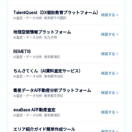
TalentQuest（DX個別教育プラットフォーム）
相談する
AI査定・データ分析
·
東京都千代田区
地理空間情報プラットフォーム
相談する
AI査定・データ分析
·
北九州市
REMETIS
相談する
AI査定・データ分析
·
東京都港区
ちんさてくん（AI賃料査定サービス）
相談する
AI査定・データ分析
·
東京都渋谷区
衛星データAI不動産分析プラットフォーム
相談する
AI査定・データ分析
·
東京都文京区
exaBase AI不動産査定
相談する
AI査定・データ分析
·
東京都港区
エリア紹介ガイド簡単作成ツール
相談する