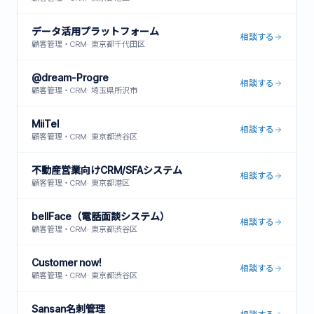
データ活用プラットフォーム
相談する
顧客管理・CRM
·
東京都千代田区
@dream-Progre
相談する
顧客管理・CRM
·
埼玉県所沢市
MiiTel
相談する
顧客管理・CRM
·
東京都渋谷区
不動産営業向けCRM/SFAシステム
相談する
顧客管理・CRM
·
東京都港区
bellFace（電話面談システム）
相談する
顧客管理・CRM
·
東京都渋谷区
Customer now!
相談する
顧客管理・CRM
·
東京都渋谷区
Sansan名刺管理