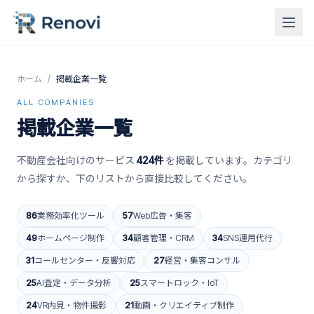
ホーム
/
掲載企業一覧
ALL COMPANIES
掲載企業一覧
不動産会社向けのサービス
424
件
を掲載しています。カテゴリ
から探すか、下のリストから直接比較してください。
86
業務効率化ツール
57
Web広告・集客
49
ホームページ制作
34
顧客管理・CRM
34
SNS運用代行
31
コールセンター・反響対応
27
経営・集客コンサル
25
AI査定・データ分析
25
スマートロック・IoT
24
VR内見・物件撮影
21
動画・クリエイティブ制作