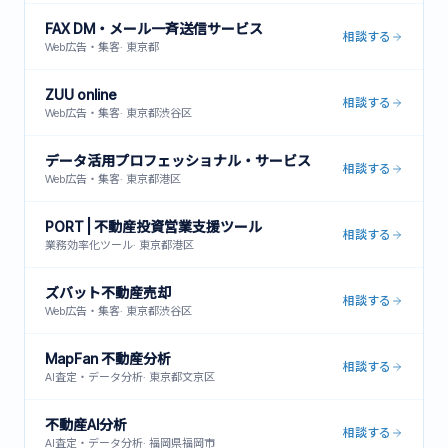
FAX DM・メール一斉送信サービス
相談する
Web広告・集客
·
東京都
ZUU online
相談する
Web広告・集客
·
東京都渋谷区
データ活用プロフェッショナル・サービス
相談する
Web広告・集客
·
東京都港区
PORT | 不動産投資営業支援ツール
相談する
業務効率化ツール
·
東京都港区
ズバット不動産売却
相談する
Web広告・集客
·
東京都渋谷区
MapFan 不動産分析
相談する
AI査定・データ分析
·
東京都文京区
不動産AI分析
相談する
AI査定・データ分析
·
福岡県福岡市