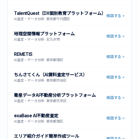
TalentQuest（DX個別教育プラットフォーム）
相談する
AI査定・データ分析
·
東京都千代田区
地理空間情報プラットフォーム
相談する
AI査定・データ分析
·
北九州市
REMETIS
相談する
AI査定・データ分析
·
東京都港区
ちんさてくん（AI賃料査定サービス）
相談する
AI査定・データ分析
·
東京都渋谷区
衛星データAI不動産分析プラットフォーム
相談する
AI査定・データ分析
·
東京都文京区
exaBase AI不動産査定
相談する
AI査定・データ分析
·
東京都港区
エリア紹介ガイド簡単作成ツール
相談する