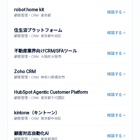
robot home kit
相談する
顧客管理・CRM
·
東京都
住生活プラットフォーム
相談する
顧客管理・CRM
·
東京都中央区
不動産業界向けCRM/SFAツール
相談する
顧客管理・CRM
·
大阪府大阪市
Zoho CRM
相談する
顧客管理・CRM
·
神奈川県横浜市
HubSpot Agentic Customer Platform
相談する
顧客管理・CRM
·
東京都千代田区
kintone（キントーン）
相談する
顧客管理・CRM
·
東京都中央区
顧客対応自動化AI
相談する
顧客管理・CRM
·
東京都港区