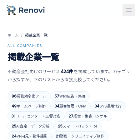
ホーム
/
掲載企業一覧
ALL COMPANIES
掲載企業一覧
不動産会社向けのサービス
424
件
を掲載しています。カテゴリ
から探すか、下のリストから直接比較してください。
86
業務効率化ツール
57
Web広告・集客
49
ホームページ制作
34
顧客管理・CRM
34
SNS運用代行
31
コールセンター・反響対応
27
経営・集客コンサル
25
AI査定・データ分析
25
スマートロック・IoT
24
VR内見・物件撮影
21
動画・クリエイティブ制作