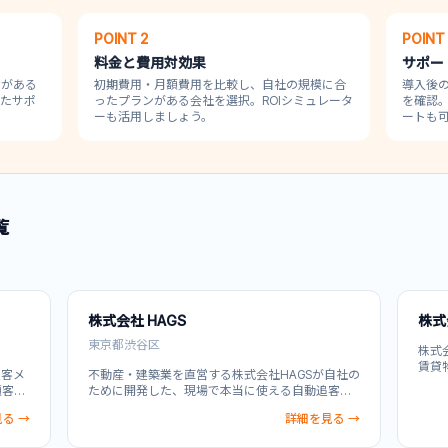
POINT 2
POINT
料金と費用対効果
サポー
績がある
初期費用・月額費用を比較し、自社の規模に合
導入後
したサポ
ったプランがある会社を選択。ROIシミュレータ
を確認
ーも活用しましょう。
ートも
覧
株式会社 HAGS
株式
東京都渋谷区
株式
賃貸
追客メ
不動産・建築業を直営する株式会社HAGSが自社の
す。
顧客管
ために開発した、現場で本当に使える自動追客ツ
受信
で一
ール（MA）。顧客の閲覧行動をリアルタイムでス
連絡
る →
詳細を見る →
客、反
コア化し、営業すべき優先順位を可視化します。
ど多
CRM機能と自動追客を統合し、自動ポップアッ
の業