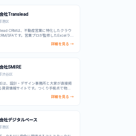
社Translead
都港区
nslead CRMは、不動産営業に特化したクラウ
RM/SFAです。営業プロが監修したExcelラ
な直感的な操作感により、導入ハードルが低
詳細を見る →
顧客・商談・活動情報を一元管理できます。
内見や物件撮影機能を搭載し、不動産特有の営
ロセスに最適化。営業チーム全体で顧客情報
有することで、営業活動の効率化と属人化防
実現し、チーム全体の成約率向上を支援しま
会社SMI:RE
都渋谷区
I:REは、設計・デザイン事務所と大家が直接掲
る賃貸情報サイトです。つくり手視点で物件
力を紹介し、工事中の段階から入居者募集が
詳細を見る →
。建築家やデザイナーが工事進捗ブログで施
程やこだわりを発信することで、物件の透明
付加価値を構築します。既存の枠に囚われな
しい賃貸住宅のあり方を提案し、より豊かな
しのヒントとなる情報を住み手に提供。大家
会社デジタルベース
接契約または提携不動産会社での契約に対応
おり、物件検索から契約までのサポートを実
都港区
ます。