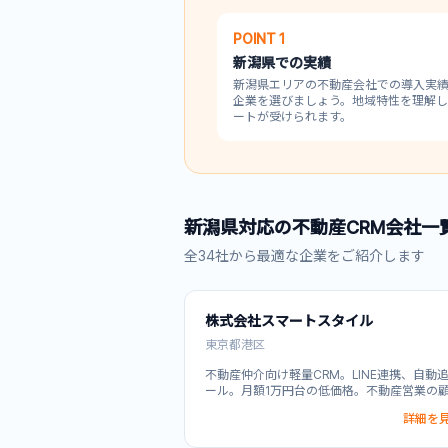
POINT 1
新潟県
での実績
新潟県
エリアの不動産会社での導入実
企業を選びましょう。地域特性を理解
ートが受けられます。
新潟県
対応の
不動産CRM
会社一
全
34
社から最適な企業をご紹介します
株式会社スマートスタイル
東京都港区
不動産仲介向け軽量CRM。LINE連携、自動
ール。月額1万円台の低価格。不動産営業の
理を効率化。反響対応から追客、成約管理ま
詳細を見
元管理。 主な機能としてLINE連携、自動追
響管理に対応。