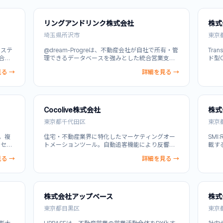
プ・自動メール配信・メルマガ配信・SNS運用代
す。
行対応に対応。即日導入可能な豊富なテンプレー
トで、反響対応の自動化により追客効率を大幅に
リングアンドリンク株式会社
株式会
向上させます。電話の繋がらない顧客や過去客の
呼び戻しも効率的に実現できます。
埼玉県所沢市
東京
システ
@dream-Progreは、不動産会社が自社で所有・管
Tra
合
理できるデータベースを強みとした統合営業支援
ド型C
ロセ
システムです。物件管理、顧客見込み管理、自社
イク
る →
詳細を見る →
より
ホームページの自動生成・更新、ポータルサイト
く、
ビッグ
連動、ステップメール自動送信機能を一元化。VR
VR
開
内見や物件撮影、SNS投稿、図面作成にも対応。
業プ
業生
クラウドサービスと異なり、蓄積したデータが永
を共
続資産として自社に残り、成約後も活用できるた
止を
Cocolive株式会社
株式
め、継続的な営業競争力を実現します。
す。
東京都千代田区
東京
。複
住宅・不動産業界に特化したマーケティングオー
SM
ロセス
トメーションツール。自動追客機能により反響後
載す
管理
の営業活動を手間ゼロで効率化し、顧客管理・パ
の魅
る →
詳細を見る →
り、
イプライン管理・WEB行動分析・メール自動配信
可能
コン
を実現。工務店・ハウスメーカー・売買仲介・マ
工過
デー
ンション事業者など、1000社超が導入。社員の
性と
企業
75%以上がカスタマーサクセス・サポートに従事
い新
。
する伴走型運用支援体制が特徴。顧客情報自動取
暮ら
株式会社アップベース
株式
り込みなど事務作業も削減し、営業がコア業務に
と直
注力できる環境を提供。
東京都目黒区
して
東京
現し