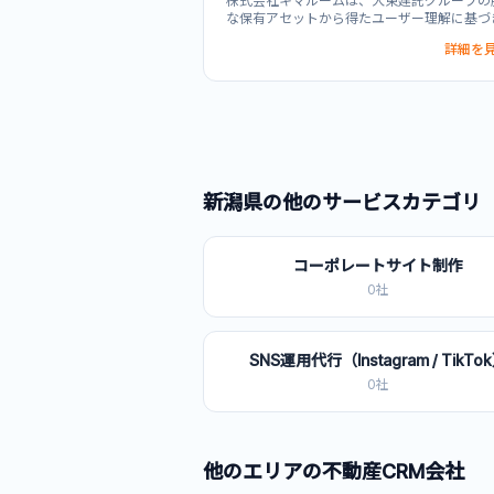
株式会社キマルームは、大東建託グループの
な保有アセットから得たユーザー理解に基づ
賃貸業界向けの一元管理CRMシステムを提
詳細を見
います。ポータルサイト反響の一元管理から
客・来店・申込・契約まで全工程をデジタル
通貫で管理し、顧客管理をデジタル化します
マートロック・IoT対応など次世代の不動産
対応した技術基盤を備え、電子申込・契約機
更新管理DXなど複数機能を統合。不動産会
コア業務の効率化を促進し、業界標準のDX
トフォームを目指しています。
新潟県
の他のサービスカテゴリ
コーポレートサイト制作
0
社
SNS運用代行（Instagram / TikTo
0
社
他のエリアの
不動産CRM
会社