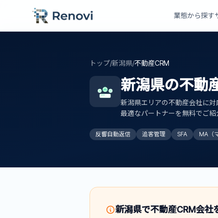
業態から探す
トップ
/
新潟県
/
不動産CRM
新潟県
の
不動産
新潟県
エリアの不動産会社に対
最適なパートナーを無料でご紹
反響自動返信
追客管理
SFA
MA（
新潟県
で
不動産CRM
会社