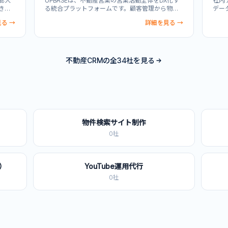
膨大
UPBASEは、不動産営業の営業活動全体をDX化す
社内
き、
る統合プラットフォームです。顧客管理から物件
デー
供して
提案、電子契約まで一気通貫で対応し、反響対応
デー
る →
詳細を見る →
追
から追客、成約管理まで営業プロセス全体を一元
まA
一気
管理できます。追客の自動化や営業効率化によ
ス環
。ス
り、営業チームの生産性向上と成約率改善を実
ーニ
取引に
現。不動産企業の営業部門における業務効率化と
り、
能や
売上増加を支援します。
築。
不動産CRM
の全
34
社を見る
社の非
の統
プラッ
え、
アン
物件検索サイト制作
0
社
k）
YouTube運用代行
0
社