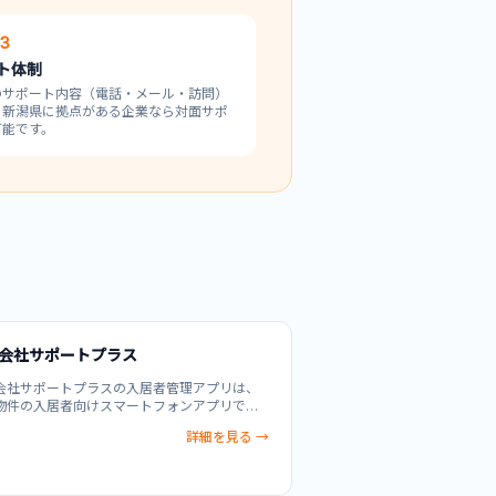
 3
ト体制
のサポート内容（電話・メール・訪問）
。
新潟県
に拠点がある企業なら対面サポ
可能です。
会社サポートプラス
会社サポートプラスの入居者管理アプリは、
物件の入居者向けスマートフォンアプリで
設備トラブルの報告、家賃支払い、お知らせ
詳細を見る →
をアプリ上で一元化でき、入居者と管理者の
業務を効率化します。分譲・収益・投資用な
様な不動産運用ニーズに対応し、物件管理者
務負担軽減と入居者満足度向上を実現しま