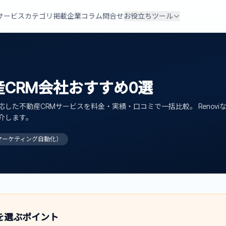
サービスカテゴリ
掲載企業
コラム
問合せ
お役立ちツール
CRM
会社
おすすめ
0
選
応した
不動産CRM
サービスを料金・実績・口コミで一括比較。 Renovi
介します。
マーケティング自動化）
を選ぶポイント