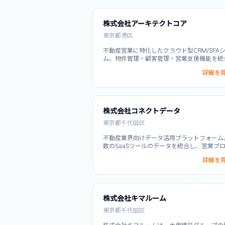
株式会社アーキテクトコア
東京都港区
不動産営業に特化したクラウド型CRM/SFA
ム。物件管理・顧客管理・営業支援機能を統
し、反響対応から追客、成約管理まで営業プ
詳細を見
ス全体を一元管理します。クラウド型導入に
営業効率化と顧客追客を自動化。AI・IoT・
データ活用の実績あるエンジニアがシステム
発・カスタマイズに対応し、不動産企業の営
産性向上を実現します。
株式会社コネクトデータ
東京都千代田区
不動産業界向けデータ活用プラットフォーム
数のSaaSツールのデータを統合し、営業プ
全体（反響対応から追客、成約管理）を一元
詳細を見
します。データ連携・統合分析・BI機能によ
営業の意思決定を加速。さらに、データ活用
サルティング、AI・機械学習システム開発、
タ分析、人材育成まで包括的にサポートし、
のデータ活用成熟度を段階的に向上させます
株式会社キマルーム
東京都千代田区