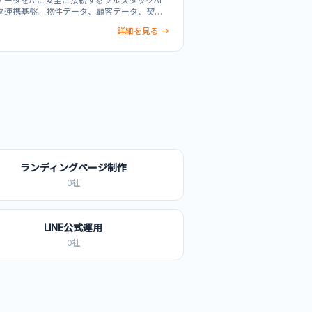
データをAIに安全に接続するフルスタックAI
タ連携基盤。物件データ、顧客データ、契約
タなど既存のDB・Excel・PDF・画像をそのま
詳細を見る →
Iに連携し、データを外部に出さずオンプレミ
境で運用できます。RAG構築、ファインチュ
ング、ローカルモデルのカスタマイズによ
社内データに特化した専用AI環境を短期構
業務フローへの組み込み、GPU・権限・ログ
合管理、AD連携による企業向け管理機能を備
シャドーAIを防ぎながら安全かつコンプライ
ス対応のAI導入を実現します。
ランディングページ制作
0
社
LINE公式運用
0
社