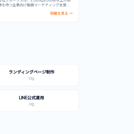
社プルークスは、2,000社8,000本以上の制
績を持つ企業向け動画マーケティング支援サ
スです。マーケティング戦略の立案から動画
詳細を見る →
・SNS運用・広告運用・効果検証までをワン
ップで提供。不動産・建設業界の物件紹介か
業ブランディング動画まで対応可能。実写・
メーション・3DCGを駆使した多様な表現方法
WebCM、採用動画、ショート動画、ライブ配
ど幅広い動画制作ニーズに対応し、企業のDX
を支援します。
ランディングページ制作
0
社
LINE公式運用
0
社