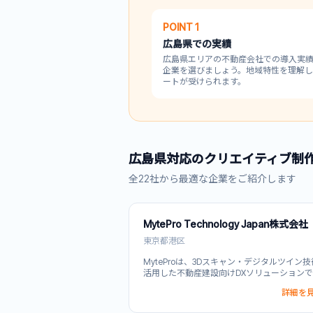
POINT 1
広島県
での実績
広島県
エリアの不動産会社での導入実
企業を選びましょう。地域特性を理解
ートが受けられます。
広島県
対応の
クリエイティブ制
全
22
社から最適な企業をご紹介します
MytePro Technology Japan株式会社
東京都港区
MyteProは、3Dスキャン・デジタルツイン
活用した不動産建設向けDXソリューションで
建物を高精度で可視化し、遠隔地からの管理
詳細を見
査を実現。物件紹介から企業PRまで幅広い動
クリエイティブ制作にも対応し、不動産業務