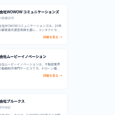
ライブ配信機能・ユーザー行動分析を統合
高エンゲージメント実現と営業効率化を実
動画・マーケティング・テクノロジーを組み
会社WOWOW コミュニケーションズ
せた統合ソリューションにより、不動産会社
ジタルマーケティング課題を根本的に解決し
川県横浜市
。
会社WOWOWコミュニケーションズは、20年
の顧客接点運営実績を基に、コンタクトセン
運営からデジタルマーケティングまで、顧客
詳細を見る →
業の関係構築を総合的に支援するカスタマー
ュニケーション統合支援サービスです。VOC
・CDP構築、応対品質調査、Webマーケティ
・クリエイティブ制作、チャットセンター運
ど、顧客理解から実装まで一貫した支援を提
会社ムービーイノベーション
不動産業界向けには、物件紹介から企業PR動
で、高品質なコンテンツ制作でブランド価値
会社ムービーイノベーションは、不動産業界
大化します。
の動画制作専門サービスです。ドローン撮影
る立体的な物件表現、検索流入最適化された
詳細を見る →
uTube対応の物件紹介動画、企業PR映像制作を
。従来の静止画では伝わらない空間の魅力を
で最大限に表現し、顧客エンゲージメントの
と営業効率化をサポートします。不動産会社
理会社、建設企業など、物件の訴求力強化を
す企業に最適なソリューションです。
会社プルークス
都中央区