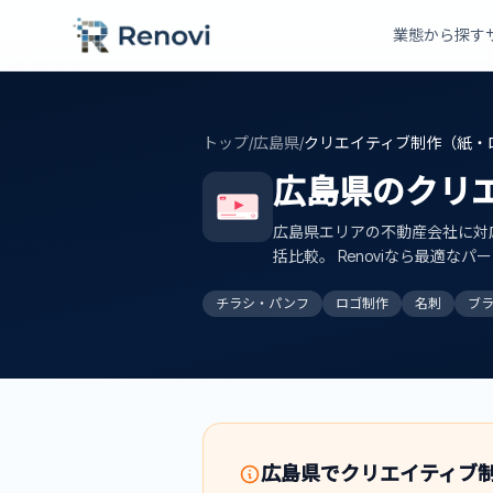
業態から探す
トップ
/
広島県
/
クリエイティブ制作（紙・
広島県
の
クリ
REC
広島県
エリアの不動産会社に対
括比較。 Renoviなら最適な
チラシ・パンフ
ロゴ制作
名刺
ブ
広島県
で
クリエイティブ