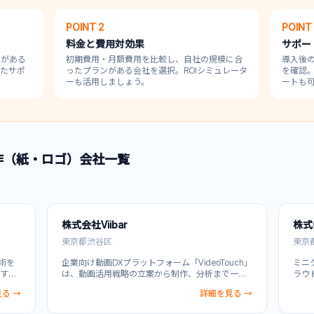
POINT 2
POINT
料金と費用対効果
サポー
績がある
初期費用・月額費用を比較し、自社の規模に合
導入後
したサポ
ったプランがある会社を選択。ROIシミュレータ
を確認
ーも活用しましょう。
ートも
作（紙・ロゴ）
会社一覧
株式会社Viibar
株式
東京都渋谷区
東京
技術を
企業向け動画DXプラットフォーム「VideoTouch」
ミニ
す。
は、動画活用戦略の立案から制作、分析まで一貫
ラウ
・検
して支援するサービスです。特に不動産業界での
ショ
る →
詳細を見る →
画・
豊富な実績を活かし、物件紹介から企業PRまで、
し、
全体
不動産の魅力を最大限に伝える動画・クリエイテ
施設