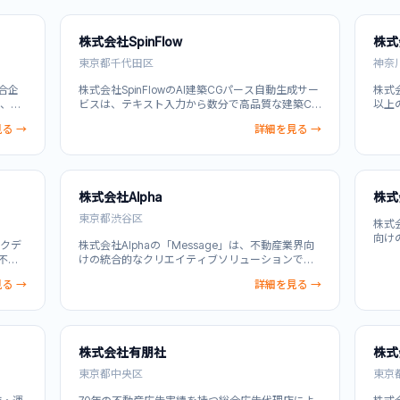
業資
ィブを制作します。動画マーケティング分析やAI
画・
セス
を活用したロープレ・人材育成プラットフォーム
し、
も備え、企業の業務DX化と営業効率向上を実現し
現。
株式会社SpinFlow
株式
ます。
合わ
東京都千代田区
のデ
神奈
ます
合企
株式会社SpinFlowのAI建築CGパース自動生成サー
株式
に、マ
ビスは、テキスト入力から数分で高品質な建築CG
以上
3Dバ
パースを自動生成するプラットフォームです。従
ター
る →
詳細を見る →
・3D
来の手作業によるCG制作と比較してコスト90%削
と企
タル
減・納期を大幅短縮。不動産業者、建設会社、設
コミ
・配
計事務所を対象に、物件の魅力を効果的に表現で
分析
統
きます。ドローン撮影・3Dウォークスルー・動画
ング
動産
編集など多機能を搭載し、Web反響率・内見率の
営な
株式会社Alpha
株式
課題
向上を実現。AI技術で制作工数を削減しながら、
供。
プロレベルの視覚表現で物件PR・営業効率化を支
東京都渋谷区
画ま
株式
援します。
を最
向け
ックデ
株式会社Alphaの「Message」は、不動産業界向
によ
不動
けの統合的なクリエイティブソリューションで
Yo
モー
す。360度VRコンテンツ制作、プロモーション動
提供
る →
詳細を見る →
件撮影
画企画・制作を中核とし、物件の魅力を最大限に
動画
引き出すブランディング・空間デザインまで一貫
向上
対応。企画段階から制作、PR活動まで川上から川
や管
下まで隙なくディレクションすることで、物件紹
目指
介から企業PRまで統合的に実施。デザイン思考に
株式会社有朋社
株式
基づき物件の本質的価値を発掘し、既存手法に縛
られない新しいアプローチで世界と繋がる不動産
東京都中央区
東京
PRを実現します。