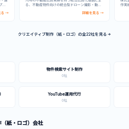
作・運
70年の不動産広告実績を持つ総合広告代理店によ
株式会
プロ
る、不動産物件向けの統合型ドローン撮影・動画
作実
品質
制作・VR内見サービス。ドローン空撮による物件
ービ
る →
詳細を見る →
運用
の俯瞰映像、プロモーション動画制作、VR内見シ
制作
不動
ステムを一社で完結でき、広告企画から制作まで
スト
ブを
総合的にサポート。業界初のマンション専門誌
ら企
よる
「月刊高層住宅」発行による深い業界知見と、IT
アニ
、広
戦略を重視したWebサイト構築により、購買促進
で、
クリエイティブ制作（紙・ロゴ）
の全
22
社を見る
に直結するコミュニケーション設計を実現。デベ
信な
ロッパー・ゼネコン業界との多くの実績を基に、
推進
質の高い住まいの販売促進を支援します。
物件検索サイト制作
0
社
k）
YouTube運用代行
0
社
作（紙・ロゴ）
会社