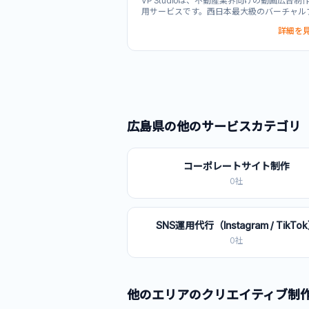
VP Studioは、不動産業界向けの動画広告制
用サービスです。西日本最大級のバーチャル
ダクションスタジオ「SITE V」を活用した高
詳細を見
映像制作と、YouTube・SNS広告の企画から
までを一貫対応。物件紹介から企業PRまで、
産の魅力を最大限に伝える動画クリエイティ
制作します。香川・岡山・東京の複数拠点に
ブランディング・プロモーション統合提案で
告効果の最大化を実現します。
広島県
の他のサービスカテゴリ
コーポレートサイト制作
0
社
SNS運用代行（Instagram / TikTo
0
社
他のエリアの
クリエイティブ制