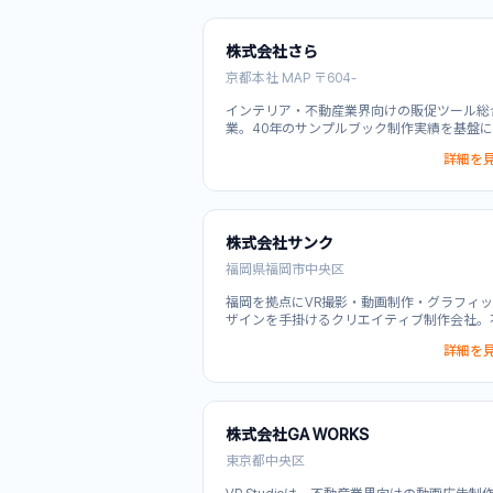
のデジタル化を包括的にサポートします。営
料作成から顧客対応の効率化まで、業務プロ
のDX推進を支援する総合ソリューション。
株式会社さら
京都本社 MAP 〒604-
インテリア・不動産業界向けの販促ツール総
業。40年のサンプルブック制作実績を基盤
ンション販売支援DXツール「RaizOnline」と
詳細を見
ーチャルパノラマ「Torafa」を提供。VR内見
バーチャルパノラマ・物件撮影対応などデジ
ソリューションと、企画・撮影・印刷・製本
送までワンストップ対応のアナログツールを
合。年400万冊の自社製造工場を保有し、不
株式会社サンク
デベロッパーやマンション販売事業者の販促
を包括的に解決する。
福岡県福岡市中央区
福岡を拠点にVR撮影・動画制作・グラフィ
ザインを手掛けるクリエイティブ制作会社。
産物件のVR撮影・360度パノラマ・動画プロ
詳細を見
ションを制作。 主な機能としてVR内見・物
対応に対応。
株式会社GA WORKS
東京都中央区