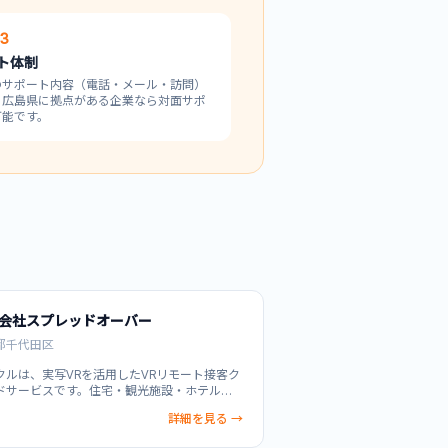
 3
ト体制
のサポート内容（電話・メール・訪問）
。
広島県
に拠点がある企業なら対面サポ
可能です。
会社スプレッドオーバー
都千代田区
クルは、実写VRを活用したVRリモート接客ク
ドサービスです。住宅・観光施設・ホテル・
ールームなど様々な施設をVR空間で完全再現
詳細を見る →
ユーザーがいつでもどこからでも仮想内見・
案内を体験できます。インタラクティブ動